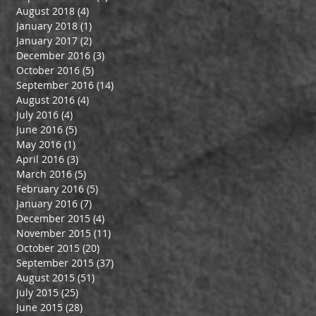
August 2018
(4)
4 posts
January 2018
(1)
1 post
January 2017
(2)
2 posts
December 2016
(3)
3 posts
October 2016
(5)
5 posts
September 2016
(14)
14 posts
August 2016
(4)
4 posts
July 2016
(4)
4 posts
June 2016
(5)
5 posts
May 2016
(1)
1 post
April 2016
(3)
3 posts
March 2016
(5)
5 posts
February 2016
(5)
5 posts
January 2016
(7)
7 posts
December 2015
(4)
4 posts
November 2015
(11)
11 posts
October 2015
(20)
20 posts
September 2015
(37)
37 posts
August 2015
(51)
51 posts
July 2015
(25)
25 posts
June 2015
(28)
28 posts