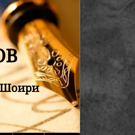
ОВ
қ Шоири