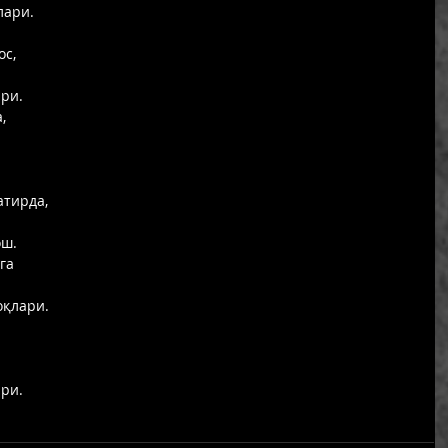
лари.
ос,
ри. 
,
атирда,
ш. 
га
қлари.
а
ри. 