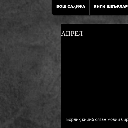
БОШ САҲИФА
ЯНГИ ШЕЪРЛАР
АПРЕЛ
Борлиқ кийиб олган мовий бир