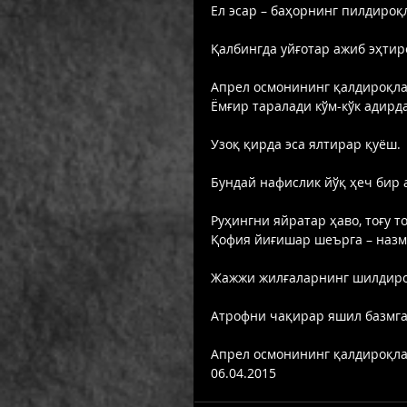
Ел эсар – баҳорнинг пилдироқ
Қалбингда уйғотар ажиб эҳтир
Апрел осмонининг қалдироқла
Ёмғир таралади кўм-кўк адирда
Узоқ қирда эса ялтирар қуёш.
Бундай нафислик йўқ ҳеч бир 
Руҳингни яйратар ҳаво, тоғу то
Қофия йиғишар шеърга – назм
Жажжи жилғаларнинг шилдиро
Атрофни чақирар яшил базмг
Апрел осмонининг қалдироқла
06.04.2015