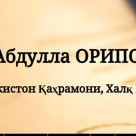
Абдулла ОРИП
кистон Қаҳрамони, Хал