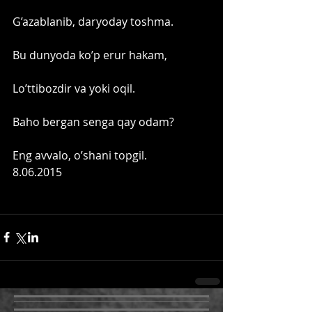
G’azablanib, daryoday toshma. 
Bu dunyoda ko’p erur hakam,
Lo’ttibozdir va yoki oqil.
Baho bergan senga qay odam?
Eng avvalo, o’shani topgil. 
8.06.2015 