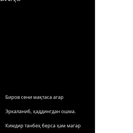
Биров сени мақтаса агар
Эркаланиб, ҳаддингдан ошма.
Кимдир танбеҳ берса ҳам магар