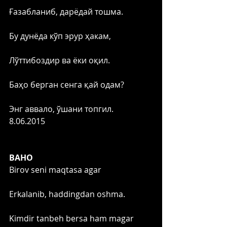
Ғазабланиб, дарёдай тошма. 
Бу дунёда кўп эрур ҳакам,
Лўттибоздир ва ёки оқил.
Баҳо берган сенга қай одам?
Энг аввало, ўшани топгил. 
8.06.2015 
BAHO
Birov seni maqtasa agar
Erkalanib, haddingdan oshma.
Kimdir tanbeh bersa ham magar