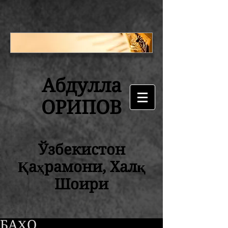
Абдулла
ОРИПОВ
Ўзбекистон
Қаҳрамони, Халқ
Шоири
БАҲО