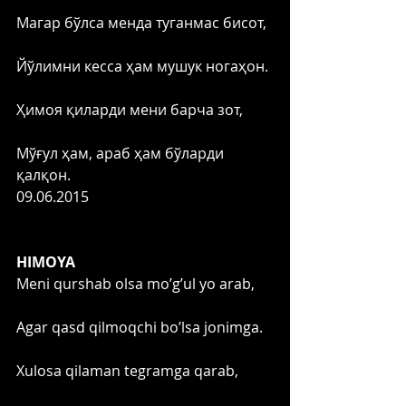
Магар бўлса менда туганмас бисот,
Йўлимни кесса ҳам мушук ногаҳон.
Ҳимоя қиларди мени барча зот,
Мўғул ҳам, араб ҳам бўларди 
қалқон. 
09.06.2015 
HIMOYA
Meni qurshab olsa mo’g’ul yo arab,
Agar qasd qilmoqchi bo’lsa jonimga.
Xulosa qilaman tegramga qarab,