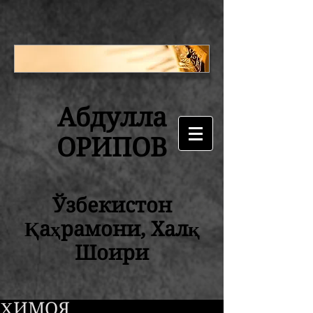
Абдулла
ОРИПОВ
Ўзбекистон
Қаҳрамони, Халқ
Шоири
ҲИМОЯ