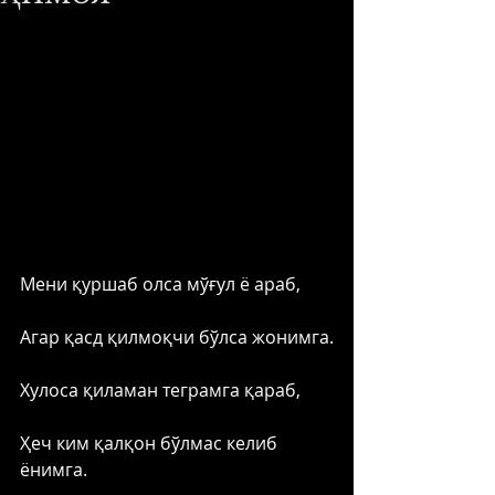
Мени қуршаб олса мўғул ё араб,
Агар қасд қилмоқчи бўлса жонимга.
Хулоса қиламан теграмга қараб,
Ҳеч ким қалқон бўлмас келиб 
ёнимга. 