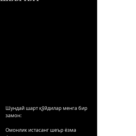
Шундай шарт қўйдилар менга бир 
замон:
Омонлик истасанг шеър ёзма 