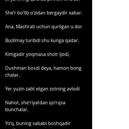
She’r bo’lib o’zidan bergaydir xabar.
Ana, Mashrab uchun qurilgan u dor
Buzilmay turibdi shu kunga qadar. 
Kimgadir yoqmasa shoir ijodi,
Dushman bosdi deya, hamon bong 
chalar.
Yer yuzin zabt etgan zotning avlodi
Nahot, she’riyatdan qo’rqsa 
bunchalar. 
Yo’q, buning sababi boshqadir 