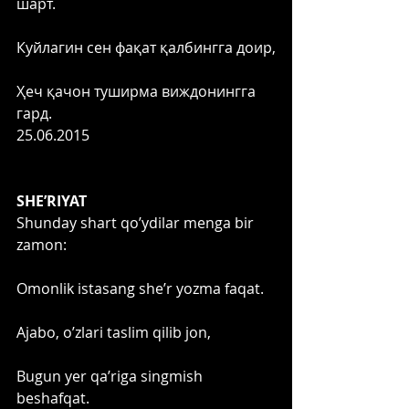
шарт.
Куйлагин сен фақат қалбингга доир,
Ҳеч қачон туширма виждонингга 
гард. 
25.06.2015 
SHE’RIYAT
Shunday shart qo’ydilar menga bir 
zamon:
Omonlik istasang she’r yozma faqat.
Ajabo, o’zlari taslim qilib jon,
Bugun yer qa’riga singmish 
beshafqat. 