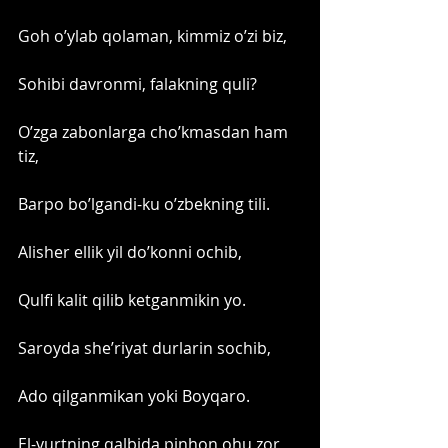
Goh o’ylab qolaman, kimmiz o’zi biz,
Sohibi davronmi, falakning quli?
O’zga zabonlarga cho’kmasdan ham 
tiz,
Barpo bo’lgandi-ku o’zbekning tili. 
Alisher ellik yil do’konni ochib,
Qulfi kalit qilib ketganmikin yo.
Saroyda she’riyat durlarin sochib,
Ado qilganmikan yoki Boyqaro. 
El-yurtning qalbida pinhon ohu zor