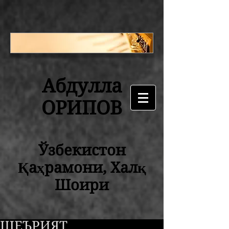
Абдулла
ОРИПОВ
Ўзбекистон
Қаҳрамони, Халқ
Шоири
ШЕЪРИЯТ