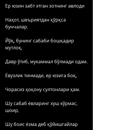
Ер юзин забт этган зотнинг авлоди
Наҳот, шеъриятдан қўрқса 
бунчалар. 
Йўқ, бунинг сабаби бошқадир 
мутлоқ,
Давр ўтиб, мукаммал бўлмади одам.
Ёвузлик тинмади, ер юзига боқ,
Чорасиз ҳоқону султонлари ҳам. 
Шу сабаб ёвларинг хуш кўрмас, 
шоир,
Шу боис ёзма деб қўйишгайлар 