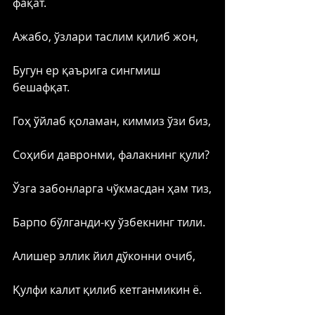
фақат.
Ажабо, ўзлари таслим қилиб жон,
Бугун ер қаърига сингмиш 
бешафқат. 
Гоҳ ўйлаб қоламан, киммиз ўзи биз,
Соҳиби давронми, фалакнинг қули?
Ўзга забонларга чўкмасдан ҳам тиз,
Барпо бўлганди-ку ўзбекнинг тили. 
Алишер эллик йил дўконни очиб,
Қулфи калит қилиб кетганмикин ё.