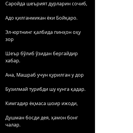
Саройда шеърият дурларин сочиб,
Адо қилганмикан ёки Бойқаро. 
Эл-юртнинг қалбида пинҳон оҳу 
зор
Шеър бўлиб ўзидан бергайдир 
хабар.
Ана, Машраб учун қурилган у дор
Бузилмай турибди шу кунга қадар. 
Кимгадир ёқмаса шоир ижоди,
Душман босди дея, ҳамон бонг 
чалар.