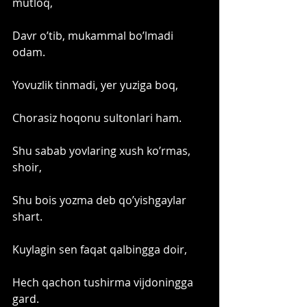
mutloq,
Davr o’tib, mukammal bo’lmadi 
odam.
Yovuzlik tinmadi, yer yuziga boq,
Chorasiz hoqonu sultonlari ham. 
Shu sabab yovlaring xush ko’rmas, 
shoir,
Shu bois yozma deb qo’yishgaylar 
shart.
Kuylagin sen faqat qalbingga doir,
Hech qachon tushirma vijdoningga 
gard. 