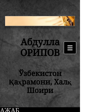
Абдулла
ОРИПОВ
Ўзбекистон
Қаҳрамони, Халқ
Шоири
АЖАБ