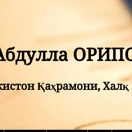
Абдулла ОРИП
кистон Қаҳрамони, Хал