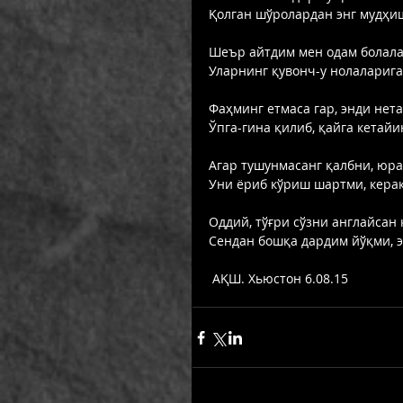
Қолган шўролардан энг мудҳиш
Шеър айтдим мен одам болала
Уларнинг қувонч-у нолаларига
Фаҳминг етмаса гар, энди нета
Ўпга-гина қилиб, қайга кетайин
Агар тушунмасанг қалбни, юра
Уни ёриб кўриш шартми, кера
Оддий, тўғри сўзни англайсан 
Сендан бошқа дардим йўқми, эй
 АҚШ. Хьюстон 6.08.15