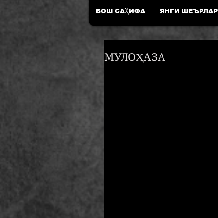
БОШ САҲИФА
ЯНГИ ШЕЪРЛАР
МУЛОҲАЗА