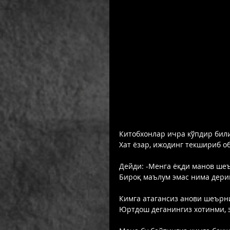
Китобхонлар ичра кўпдир били
Хат ёзар, ижодинг текшириб об
Дейди: -Менга ёқди манов шеъ
Бироқ маълум эмас нима дерин
Кимга атагансиз анови шеърни
Юртдош деганингиз хотинми, 