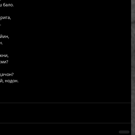
 бало. 
рига, 
. 
йин, 
. 
кни, 
кми? 
қачон? 
, нодон. 