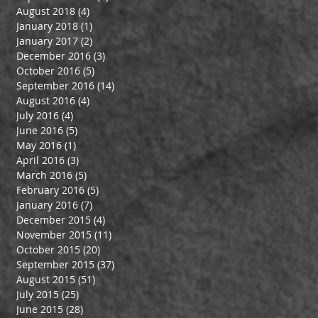
August 2018
(4)
4 posts
January 2018
(1)
1 post
January 2017
(2)
2 posts
December 2016
(3)
3 posts
October 2016
(5)
5 posts
September 2016
(14)
14 posts
August 2016
(4)
4 posts
July 2016
(4)
4 posts
June 2016
(5)
5 posts
May 2016
(1)
1 post
April 2016
(3)
3 posts
March 2016
(5)
5 posts
February 2016
(5)
5 posts
January 2016
(7)
7 posts
December 2015
(4)
4 posts
November 2015
(11)
11 posts
October 2015
(20)
20 posts
September 2015
(37)
37 posts
August 2015
(51)
51 posts
July 2015
(25)
25 posts
June 2015
(28)
28 posts