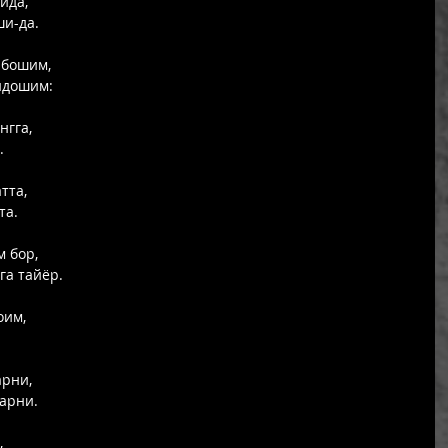
ида, 
и-да.  
 бошим, 
ндошим: 
гга, 
. 
тта, 
а. 
 бор, 
а тайёр. 
оим, 
 
рни, 
арни. 
 