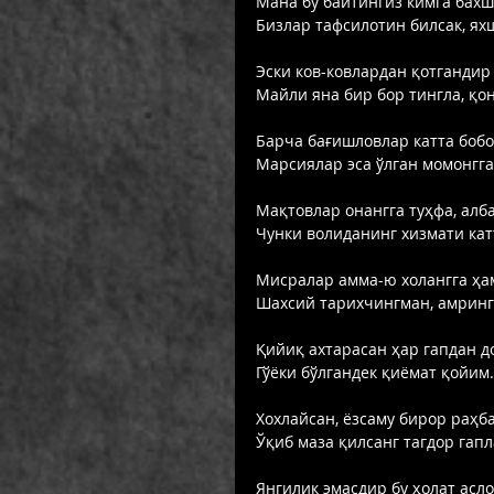
Мана бу байтингиз кимга бахш
Бизлар тафсилотин билсак, яхш
Эски ков-ковлардан қотгандир
Майли яна бир бор тингла, қо
Барча бағишловлар катта бобон
Марсиялар эса ўлган момонгга
Мақтовлар онангга туҳфа, алба
Чунки волиданинг хизмати катт
Мисралар амма-ю холангга ҳам
Шахсий тарихчингман, амрингг
Қийиқ ахтарасан ҳар гапдан д
Гўёки бўлгандек қиёмат қойим.
Хохлайсан, ёзсаму бирор раҳба
Ўқиб маза қилсанг тагдор гапл
Янгилик эмасдир бу ҳолат асло,