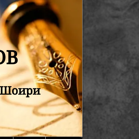
ОВ
қ Шоири