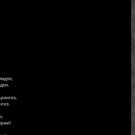
мдон, 
дон. 
рингиз, 
гиз. 
, 
эрми? 