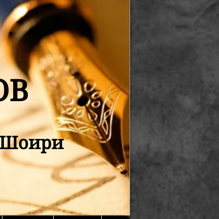
ОВ
қ Шоири