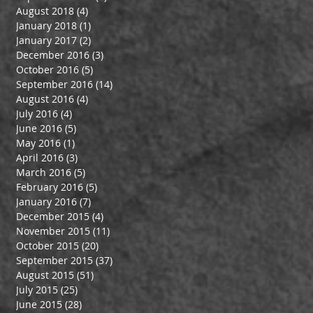
August 2018
(4)
4 posts
January 2018
(1)
1 post
January 2017
(2)
2 posts
December 2016
(3)
3 posts
October 2016
(5)
5 posts
September 2016
(14)
14 posts
August 2016
(4)
4 posts
July 2016
(4)
4 posts
June 2016
(5)
5 posts
May 2016
(1)
1 post
April 2016
(3)
3 posts
March 2016
(5)
5 posts
February 2016
(5)
5 posts
January 2016
(7)
7 posts
December 2015
(4)
4 posts
November 2015
(11)
11 posts
October 2015
(20)
20 posts
September 2015
(37)
37 posts
August 2015
(51)
51 posts
July 2015
(25)
25 posts
June 2015
(28)
28 posts