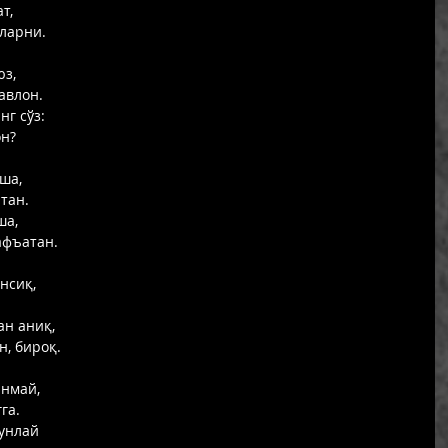
т, 
ларни.  
з, 
авлон. 
г сўз: 
н? 
ша, 
тан. 
а, 
афъатан. 
нсиқ, 
 
н аниқ, 
, бироқ. 
нмай, 
га. 
унлай 