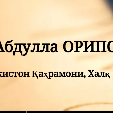
Абдулла ОРИП
кистон Қаҳрамони, Хал