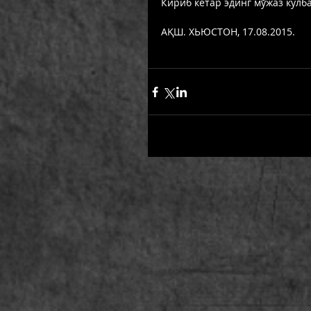
Кириб кетар эдинг мўжаз кулба
АҚШ. ХЬЮСТОН, 17.08.2015. 