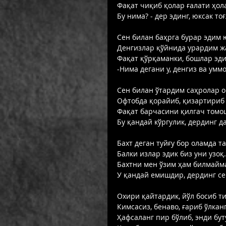
Фақат чиқиб қолар ғалати ҳола
Бу нима? - дер эдинг, юксак тоғ
Сен билан баҳрга бурар эдим ю
Денгизлар қўйнида урардим ж
Фақат қўрқаманки, бошлар эдин
-Нима дегани у, денгиз ва уммо
Сен билан ўтардим саҳролар о
Офтобда қорайиб, қизартириб 
Фақат барчасини қилгач томош
Бу қандай кўргулик, дердинг д
Бахт деган туйғу бор оламда та
Балки излар эдик биз уни узоқ.
Бахтни мен ўзим ҳам билмайма
У қандай емишдир, дердинг сен
Охири қайтардик, йўл босиб ти
Кимсасиз, бенаво, ғариб ўлканг
Ҳафсаланг пир бўлиб, энди бут