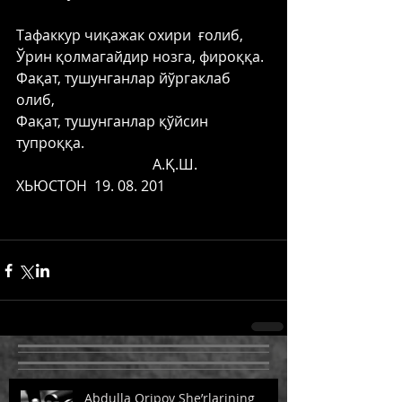
Тафаккур чиқажак охири  ғолиб, 
Ўрин қолмагайдир нозга, фироққа. 
Фақат, тушунганлар йўргаклаб 
олиб, 
Фақат, тушунганлар қўйсин 
тупроққа. 
                                      А.Қ.Ш. 
ХЬЮСТОН  19. 08. 201 
Abdulla Oripov She’rlarining