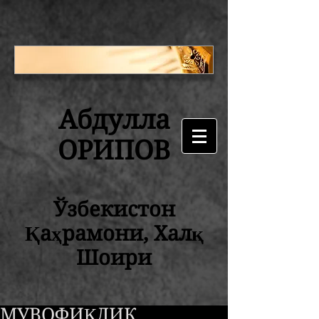
Абдулла
ОРИПОВ
Ўзбекистон
Қаҳрамони, Халқ
Шоири
МУВОФИҚЛИК