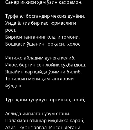
Санар иккиси ҳам ўзин қаҳрамон. 
Турфа эл босгандир чексиз дунёни, 
Унда ёлғиз бир кас  юрмаслиги 
рост. 
Бириси танганинг олдги томони, 
Бошқаси ўшанинг орқаси,  холос. 
Илтижо айладим дунёга келиб, 
Илоё, бергин сен лойиқ суҳбатдош. 
Яшайин ҳар қайда ўзимни билиб, 
Топилсин мени ҳам  англовчи  
йўлдош. 
Тўрт қавм туну кун тортишар, ажаб,  
Аслида йиғилган узум егани. 
Палахмон отишар йўқликка қараб, 
Азиз - ку энг аввал  Инсон дегани. 