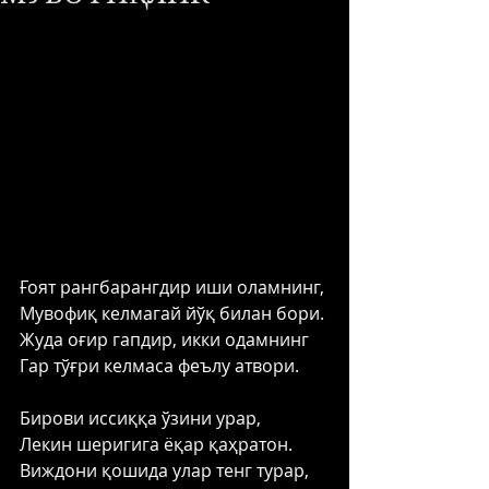
Ғоят рангбарангдир иши оламнинг, 
Мувофиқ келмагай йўқ билан бори. 
Жуда оғир гапдир, икки одамнинг 
Гар тўғри келмаса феълу атвори. 
Бирови иссиққа ўзини урар, 
Лекин шеригига ёқар қаҳратон. 
Виждони қошида улар тенг турар, 