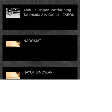
Abdulla Oripov She’rlarining
Tarjimada Aks-Sadosi - САБОҚ
NADOMAT
HAYOT SINOVLARI
YARADOR BO'RI