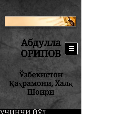
Абдулла
ОРИПОВ
Ўзбекистон
Қаҳрамони, Халқ
Шоири
УЧИНЧИ ЙЎЛ