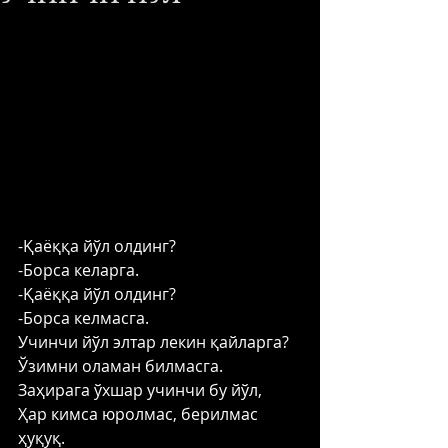
-Қаёққа йўл олдинг? 
-Борса келарга. 
-Қаёққа йўл олдинг? 
-Борса келмасга. 
Учинчи йўл элтар лекин қайларга? 
Ўзимни оламан билмасга. 
Заҳирага ўхшар учинчи бу йўл, 
Ҳар кимса юролмас, берилмас 
ҳуқуқ. 