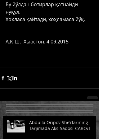
Бу йўлдан ботирлар қатнайди 
нуқул, 
Хоҳласа қайтади, хоҳламаса йўқ. 
А.Қ.Ш.  Хьюстон. 4.09.2015 
Abdulla Oripov She’rlarining
Tarjimada Aks-Sadosi-САВОЛ