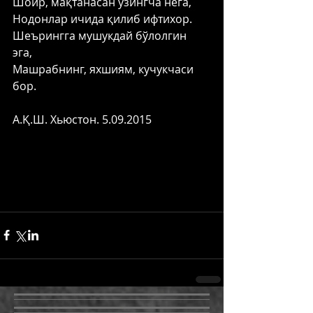
Шоир, мақтанасан ўзингча нега, 
Нодонлар ичида қилиб ифтихор. 
Шеърингга мушукдай бўлолгин 
эга, 
Машрабнинг, яхшиям, кучукчаси 
бор. 
А.Қ.Ш. Хьюстон. 5.09.2015 