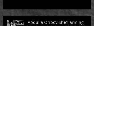
Abdulla Oripov She’rlarining
Tarjimada Aks-Sadosi - САБОҚ
NADOMAT
HAYOT SINOVLARI