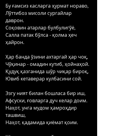
Бу ғамсиз касларга ҳурмат нораво, 
Лўттибоз мисоли сургайлар 
даврон. 
Соқовин атарлар булбулигўё, 
Салла патак бўлса - қолма ҳеч 
ҳайрон. 
Ҳар банда ўзини ахтаргай ҳар чоқ, 
Чўқинар - омадин кутиб, ҳойнаҳой. 
Қудуқ қазганида шўр чиқар бироқ, 
Ювиб кетаверар кулбасини сой. 
Эзгу ният билан бошласа бир иш, 
Афсуски, ғовларга дуч келар доим. 
Наҳот, унга мудом ҳамроҳдир 
ташвиш, 
Наҳот, қадамида қиёмат қоим. 