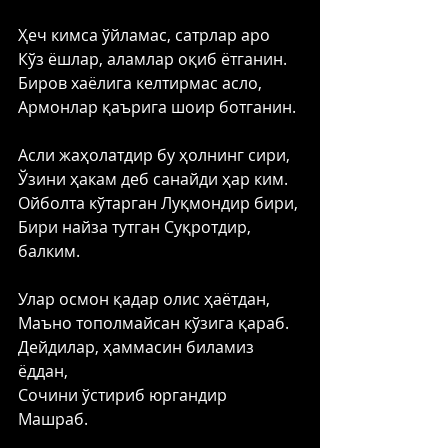
Ҳеч кимса ўйламас, сатрлар аро 
Кўз ёшлар, аламлар оқиб ётганин. 
Биров хаёлига келтирмас асло, 
Армонлар қаърига шоир ботганин. 
Асли жаҳолатдир бу ҳолнинг сири, 
Ўзини ҳакам деб санайди ҳар ким. 
Ойболта кўтарган Луқмондир бири, 
Бири найза тутган Суқротдир, 
балким. 
Улар осмон қадар олис ҳаётдан, 
Маъно тополмайсан кўзига қараб. 
Дейдилар, ҳаммасин биламиз 
ёддан, 
Сочини ўстириб юргандир 
Машраб. 