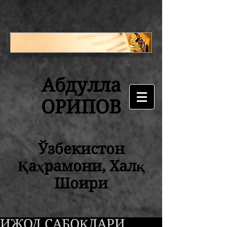
Абдулла
ОРИПОВ
Ўзбекистон
Қаҳрамони, Халқ
Шоири
ИЖОД САБОҚЛАРИ