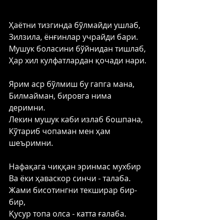
Ҳаётни тизгинда бўлмайди ушлаб, 
Зилзила, ёнғинлар учрайди бари. 
Мушук боласини бўйнидан тишлаб, 
Ҳар хил кулфатлардан қочади нари. 
Ярим аср бўлмиш бу гапга мана, 
Билмайман, бировга нима 
деримни. 
Лекин мушук каби излаб бошпана, 
Кўтариб чопаман мен ҳам 
шеъримни. 
Нафақага чиққан эринмас мухбир 
Ва ёки ҳаваскор синчи - талаба. 
Жами бисотингни текширар бир- 
бир, 
Қусур топа олса - катта ғалаба. 