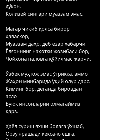
дўкон, 
Колизей сингари муаззам эмас. 
Магар чиқиб қолса бирор 
ҳаваскор, 
Муаззам даҳо, деб ёзар хабарчи. 
Ёлғоннинг наҳотки жозибаси бор, 
Чойхона паловга қўйилмас жарчи. 
Ўзбек муҳтож эмас ўтрикка, аммо 
Жаҳон минбарида ўқий олур дарс. 
Киминг бор, деганда бировдан 
асло 
Буюк инсонларни олмагаймиз 
қарз. 
Ҳаёл суриш яхши болага ўхшаб, 
Орзу ярашади кекса-ю ёшга. 