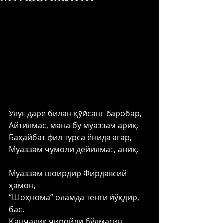
Улуғ дарё билан қўйсанг баробар, 
Айтилмас, мана бу муаззам ариқ. 
Баҳайбат фил турса ёнида агар, 
Муаззам чумоли дейилмас, аниқ. 
Муаззам шоирдир Фирдавсий 
ҳамон, 
“Шоҳнома” оламда тенги йўқдир, 
бас. 
Қанчалик чиройли бўлмасин 