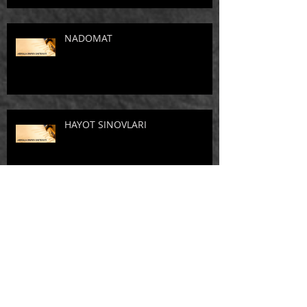
NADOMAT
HAYOT SINOVLARI
YARADOR BO'RI