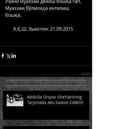
Ўзини муаззам дейиш бошқа гап, 
Муаззам бўлмоққа интилиш 
бошқа. 
       А.Қ.Ш. Хьюстон. 21.09.2015 
Abdulla Oripov She’rlarining
Tarjimada Aks-Sadosi-САВОЛ