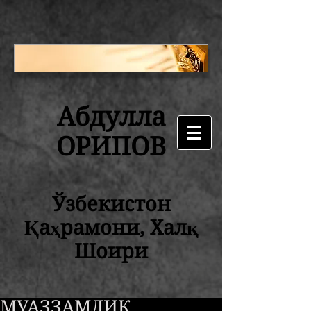
Абдулла
ОРИПОВ
Ўзбекистон
Қаҳрамони, Халқ
Шоири
МУАЗЗАМЛИК