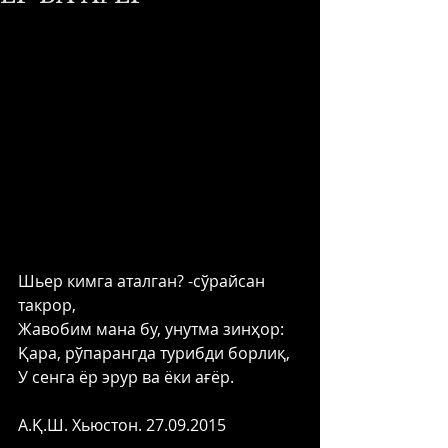
Шьер кимга аталган? -сўрайсан 
такрор, 
Жавобим мана бу, унутма зинҳор: 
Қара, рўпарангда турибди борлиқ, 
У сенга ёр эрур ва ёки ағёр. 
А.Қ.Ш. Хьюстон. 27.09.2015 