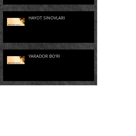
HAYOT SINOVLARI
YARADOR BO'RI
Arxiv
April 2026
(3)
3 posts
February 2025
(1)
1 post
January 2025
(1)
1 post
June 2023
(2)
2 posts
May 2023
(5)
5 posts