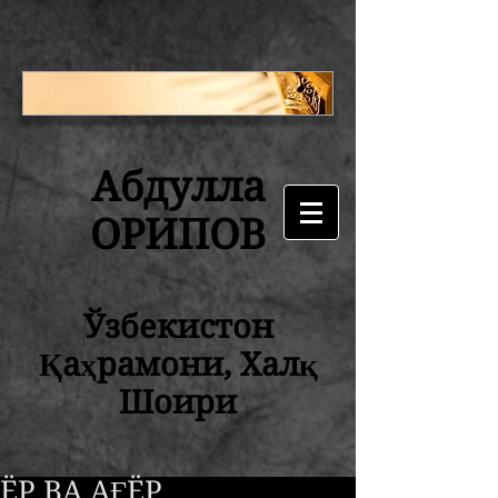
Абдулла
ОРИПОВ
Ўзбекистон
Қаҳрамони, Халқ
Шоири
ЁР ВА АҒЁР