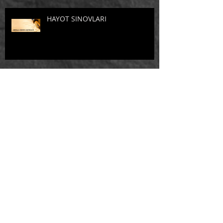
HAYOT SINOVLARI
YARADOR BO'RI
Arxiv
April 2026
(3)
3 posts
February 2025
(1)
1 post
January 2025
(1)
1 post
June 2023
(2)
2 posts
May 2023
(5)
5 posts
January 2023
(3)
3 posts