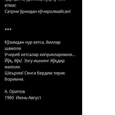
етмас
Сатрни ўрнидан кўчиролмайсан!
***
Кўзимдан нур кетса, йиллар 
шамоли
Учириб кетсалар киприкларимни...
Йўқ, йўқ!  Эзгу ишнинг йўқдир 
малоли.
Шеърим! Сенга бердим тирик 
боримни.
А. Орипов
1960  Июнь-Август