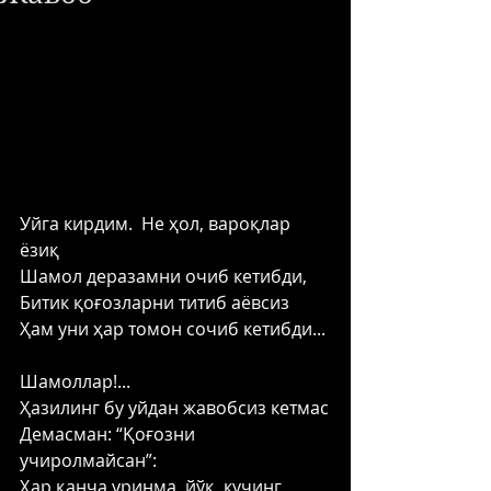
Уйга кирдим.  Не ҳол, вароқлар 
ёзиқ
Шамол деразамни очиб кетибди,
Битик қоғозларни титиб аёвсиз
Ҳам уни ҳар томон сочиб кетибди...
Шамоллар!...
Ҳазилинг бу уйдан жавобсиз кетмас
Демасман: “Қоғозни 
учиролмайсан”:
Ҳар қанча уринма, йўқ, кучинг 