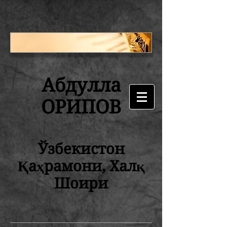
Абдулла
ОРИПОВ
Ўзбекистон
Қаҳрамони, Халқ
Шоири