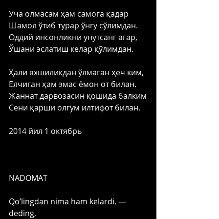
Уча олмасам ҳам самога қадар
Шамол ўтиб турар ўнгу сўлимдан.
Оддий инсонликни унутсанг агар,
Ўшани эслатиш келар қўлимдан.
Ҳали яхшиликдан ўлмаган ҳеч ким,
Ёлчиган ҳам эмас ёмон от билан.
Жаннат дарвозасин қошида балким
Сени қарши олгум илтифот билан.
2014 йил 1 октябрь
NАDOMАT
Qoʼlingdan nima ham kelardi, — 
deding,