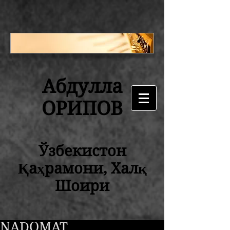
Абдулла
ОРИПОВ
Ўзбекистон
Қаҳрамони, Халқ
Шоири
NADOMAT