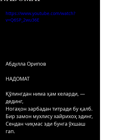
https://www.youtube.com/watch?
v=Q6SP_2wu36E
Абдулла Орипов
НАДОМАТ
Қўлингдан нима ҳам келарди, —  
дединг,
Ногаҳон зарбадан титради бу қалб.
Бир замон мухлису хайрихоҳ эдинг,
Сендан чиқмас эди бунга ўхшаш 
гап.