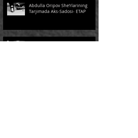
Abdulla Oripov She’rlarining
Tarjimada Aks-Sadosi- ЕТАР
Abdulla Oripov She’rlarining
Tarjimada Aks-Sadosi - САБОҚ
NADOMAT
HAYOT SINOVLARI