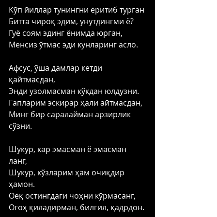
Кўп йиллар тунингни ёритиб турган
Битта чироқ эдим, унутдингми ё?
Гуё соям эдинг ёнимда юрган,
Менсиз ўтмас эди кунларинг асло.
Афсус, ўша дамлар кетди 
қайтмасдан,
Энди узолмасман кўкдан юлдузни.
Гапларим эскирар ҳали айтмасдан,
Минг бир саралайман арзирлик 
сўзни.
Шукур, кар эмасман ё эмасман 
ланг,
Шукур, кўзларим ҳам очиқдир 
ҳамон.
Оёқ остингдаги чоҳни кўрмасанг,
Огоҳ қиладирман, билгил, қадрдон.