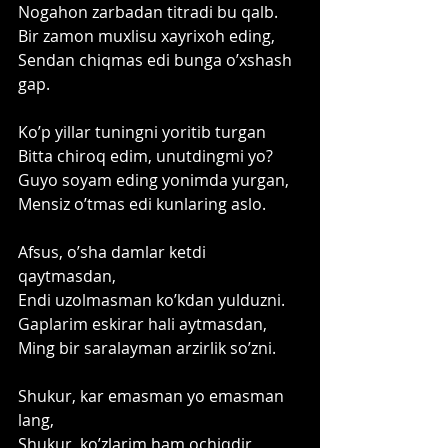
Nogahon zarbadan titradi bu qalb.
Bir zamon muxlisu xayrixoh eding,
Sendan chiqmas edi bunga oʼxshash 
gap.
Koʼp yillar tuningni yoritib turgan
Bitta chiroq edim, unutdingmi yo?
Guyo soyam eding yonimda yurgan,
Mensiz oʼtmas edi kunlaring aslo.
Аfsus, oʼsha damlar ketdi 
qaytmasdan,
Endi uzolmasman koʼkdan yulduzni.
Gaplarim eskirar hali aytmasdan,
Ming bir saralayman arzirlik soʼzni.
Shukur, kar emasman yo emasman 
lang,
Shukur, koʼzlarim ham ochiqdir 