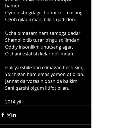
hamon.
Oyoq ostingdagi chohni koʼrmasang,
Ogoh qiladirman, bilgil, qadrdon.
Ucha olmasam ham samoga qadar
Shamol oʼtib turar oʼngu soʼlimdan.
Oddiy insonlikni unutsang agar,
Oʼshani eslatish kelar qoʼlimdan.
Hali yaxshilikdan oʼlmagan hech kim,
Yolchigan ham emas yomon ot bilan.
Jannat darvozasin qoshida balkim
Seni qarshi olgum iltifot bilan.
2014 yil 