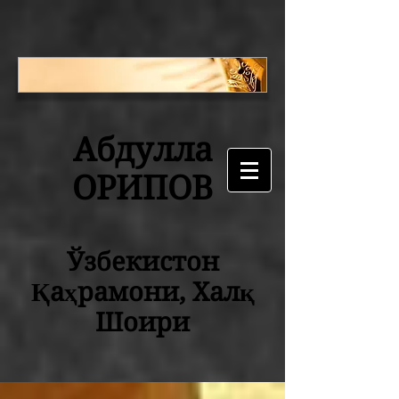
Абдулла
ОРИПОВ
Ўзбекистон
Қаҳрамони, Халқ
Шоири