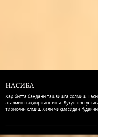
НАСИБА
Ҳар битта бандани ташвишга солмиш Насиба
аталмиш тақдирнинг иши. Бутун нон устига
тирноғин олмиш Ҳали чиқмасидан гўдакнинг