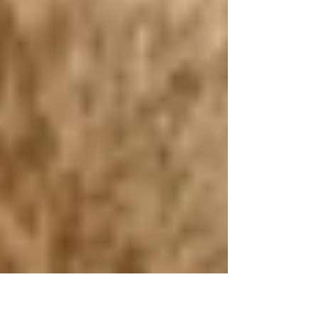
тиши.* Энг...