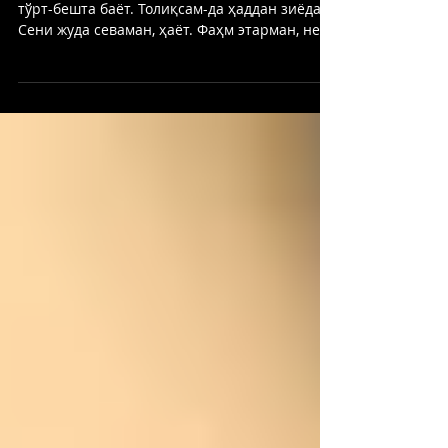
Нима қолур мендан дунёда, Фарзандлар-у
тўрт-бешта баёт. Толиқсам-да ҳаддан зиёда,
Сени жуда севаман, ҳаёт. Фаҳм этарман, не
бўлар кейин,...