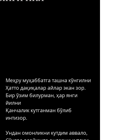
Меҳру муҳаббатга ташна кўнгилни 
Ҳатто дақиқалар айлар экан зор. 
Бир ўзим билурман, ҳар янги 
йилни 
Қанчалик кутганман бўлиб 
интизор. 
Ундан омонликни кутдим аввало, 