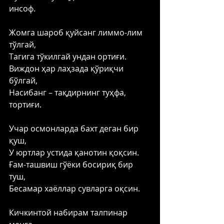
инсоф. 
Жомга шароб қуйсанг лиммо-лим 
тўлгай, 
Тагига тўкилгай ундан ортиғи. 
Виждон ҳар лаҳзада қўриқчи 
бўлгай, 
Насибанг – тақдирнинг туҳфа, 
тортиғи. 
Учар осмонларда бахт деган бир 
қуш, 
У юртлар устида қанотин қоқсин. 
Ғам-ташвиш гўёки босириқ бир 
туш, 
Бесамар хаёллар сувларга оқсин. 
Кичкинтой набирам талпинар 