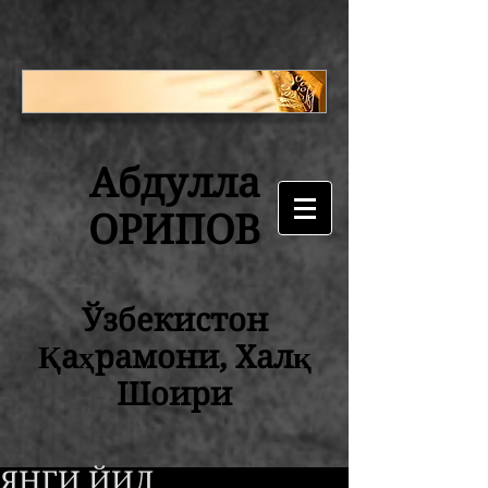
Абдулла
ОРИПОВ
Ўзбекистон
Қаҳрамони, Халқ
Шоири
ЯНГИ ЙИЛ