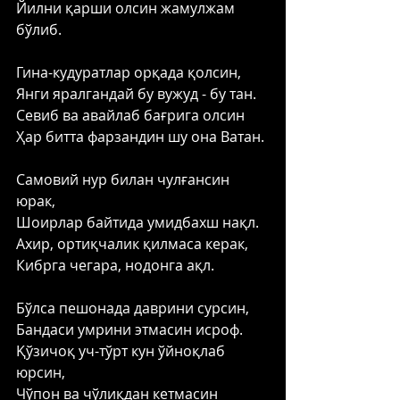
Йилни қарши олсин жамулжам 
бўлиб. 
Гина-кудуратлар орқада қолсин, 
Янги яралгандай бу вужуд - бу тан. 
Севиб ва авайлаб бағрига олсин 
Ҳар битта фарзандин шу она Ватан. 
Самовий нур билан чулғансин 
юрак, 
Шоирлар байтида умидбахш нақл. 
Ахир, ортиқчалик қилмаса керак, 
Кибрга чегара, нодонга ақл. 
Бўлса пешонада даврини сурсин, 
Бандаси умрини этмасин исроф. 
Қўзичоқ уч-тўрт кун ўйноқлаб 
юрсин, 
Чўпон ва чўлиқдан кетмасин 