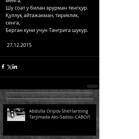
менга, 
Шу соат у билан эрурман тенгқур. 
Қуллуқ айтажакман, тириклик, 
сенга, 
Берган куни учун Тангрига шукур. 
 27.12.2015
Abdulla Oripov She’rlarining
Tarjimada Aks-Sadosi-САВОЛ