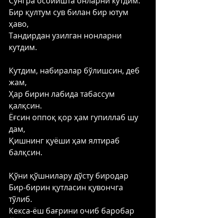
Сўнгра осойишта онларни кутдим. 
Бир қултум сув билан бир ютум 
ҳаво, 
Тандирдан узилган нонларни 
кутдим. 
Кутдим, набиралар бўлишсин, деб 
жам, 
Ҳар бирин лабида табассум 
қалқсин. 
Ёғсин оппоқ қор ҳам гупиллаб шу 
дам, 
Қишнинг қуёши ҳам ялтираб 
балқсин. 
Қўни қўшнилару дўсту биродар 
Бир-бирин қутласин қувончга 
тўлиб. 
Кекса-ёш бағрини очиб баробар 